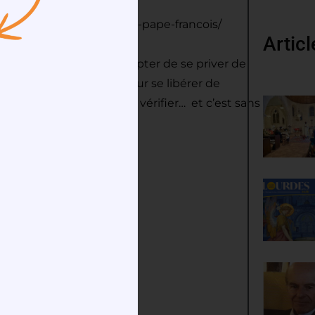
r-la-famille/vivre-careme-pape-francois/
Artic
me, jusqu’à Pâques, accepter de se priver de
 avec ceux qui luttent pour se libérer de
mieux que d’essayer pour le vérifier… et c’est sans
Eau Vive
Aide à l’Eglise en Détresse
(
AED
)