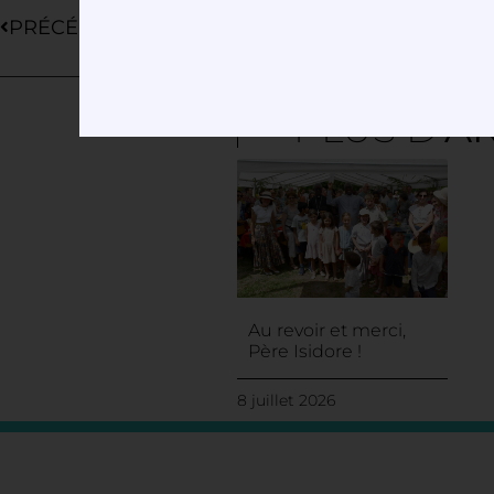
PRÉCÉDENT
PLUS D'
AR
Au revoir et merci,
Père Isidore !
8 juillet 2026