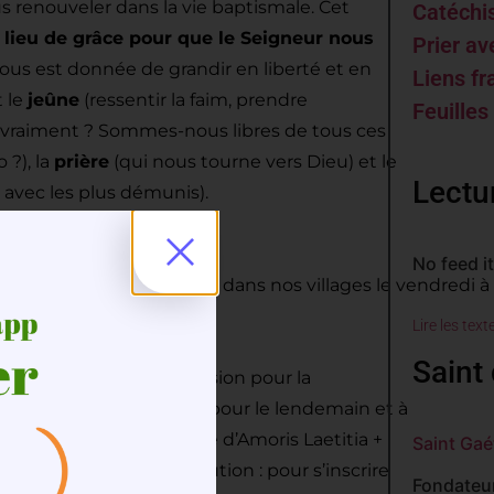
 renouveler dans la vie baptismale. Cet
Catéch
lieu de grâce pour que le Seigneur nous
Prier av
nous est donnée de grandir en liberté et en
Liens fr
t le
jeûne
(ressentir la faim, prendre
Feuilles
 vraiment ? Sommes-nous libres de tous ces
 ?), la
prière
(qui nous tourne vers Dieu) et le
Lectu
avec les plus démunis).
No feed i
imés par le catéchisme dans nos villages le vendredi à 18h (
Lire les text
Saint 
ervice diocésain de la Mission pour la
à recevoir chaque soir pour le lendemain et à
on du pape François tirée d’Amoris Laetitia +
Saint Gaé
te prière + une résolution : pour s’inscrire
Fondateur