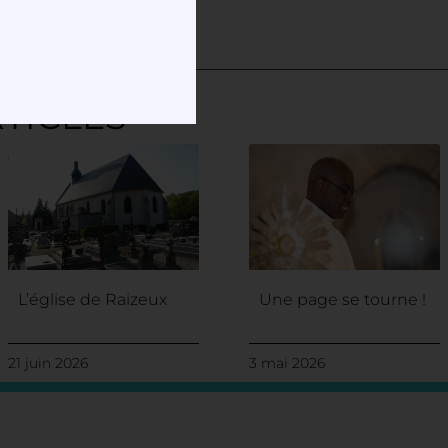
TICLES
L’église de Raizeux
Une page se tourne !
21 juin 2026
3 mai 2026