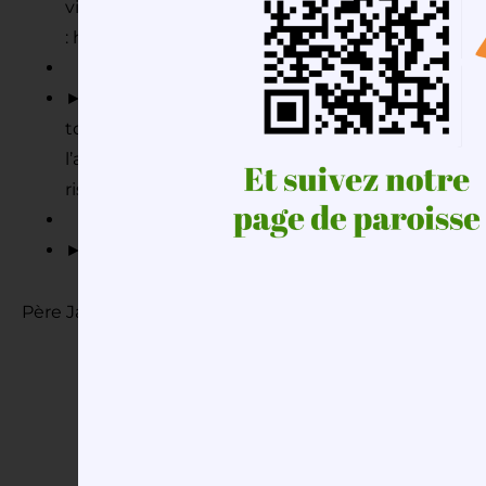
via internet à la page
:
http://www.catholique78.fr/services/mission-pou
► Le
Carême sans alcool
: pendant tout le carê
toute boisson alcoolisée, pour vivre en solidarité
l’alcool. C’est facile ou c’est difficile ? Rien de 
risque… Initiative proposée par les
Pèlerins de l’
►
Aider nos frères d’Orient persécutés
avec
L’
Père Jacques-Bertrand ROBERT, votre curé