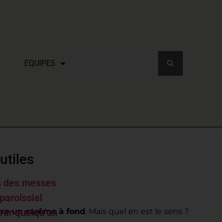
EQUIPES
utiles
s des messes
paroissial
rer quelqu’un
vre un carême à fond
. Mais quel en est le sens ?