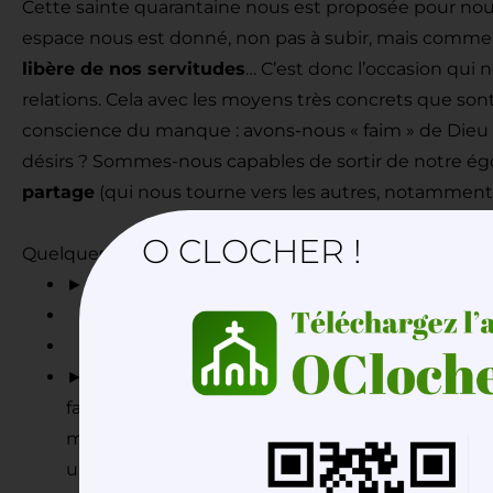
Cette sainte quarantaine nous est proposée pour nous
espace nous est donné, non pas à subir, mais comme
libère de nos servitudes
… C’est donc l’occasion qui 
relations. Cela avec les moyens très concrets que son
conscience du manque : avons-nous « faim » de Dieu
désirs ? Sommes-nous capables de sortir de notre égo
partage
(qui nous tourne vers les autres, notamment 
O CLOCHER !
Quelques pistes concrètes pour vivre ce carême :
► Les
chemins de croix
proposés pour tous et an
► Vivre le carême
avec le Pape François
: Le s
famille vous propose un cheminement quotidien 
méditer seul, en couple ou en famille : une citati
une piste de questionnement personnel + une cour