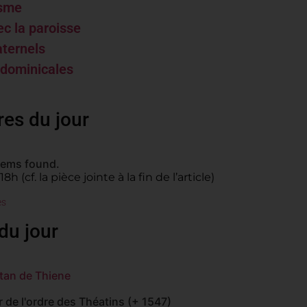
isme
ec la paroisse
aternels
 dominicales
res du jour
tems found.
cf. la pièce jointe à la fin de l’article)
es
du jour
tan de Thiene
 de l'ordre des Théatins (+ 1547)