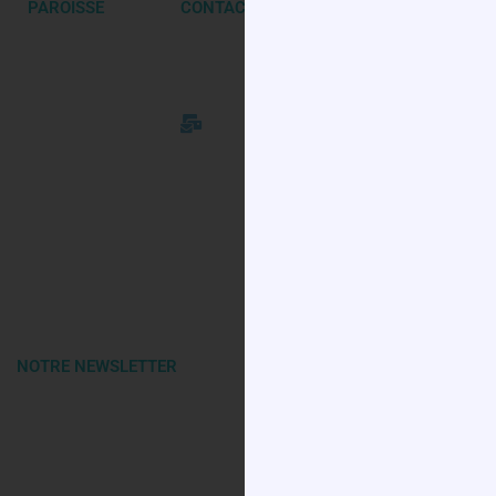
PAROISSE
CONTACTER
4 rue de l'église
Site Internet du
78125 GAZERAN
groupement
01 34 83 19 23
paroissial de
paroissedegazeran10@orange.fr
Gazeran. Clochers
de Emancé,
Orphin, Orcemont,
Saint-Hilarion,
Gazeran, Poigny-
la-Forêt, Raizeux,
Hermeray,
Mittainville et La-
Boissière-Ecole
NOTRE NEWSLETTER
Restez informés des nouvelles de la paroisse en vous abonnant à la
newsletter !