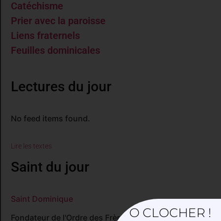
Catéchisme
Prier avec la paroisse
Liens fraternels
Feuilles dominicales
Lectures du jour
No feed items found.
Lire les textes
Saint du jour
Saint Dominique
O CLOCHER !
Fondateur de l'Ordre des Frères prêcheurs (+ 1221)