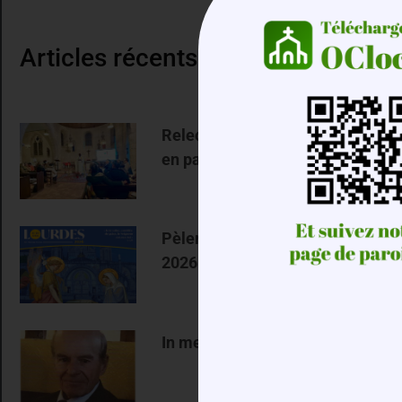
Articles récents
Relecture de l’année jubilaire
en paroisse
Pèlerinage à Lourdes – Avril
2026
In memoriam