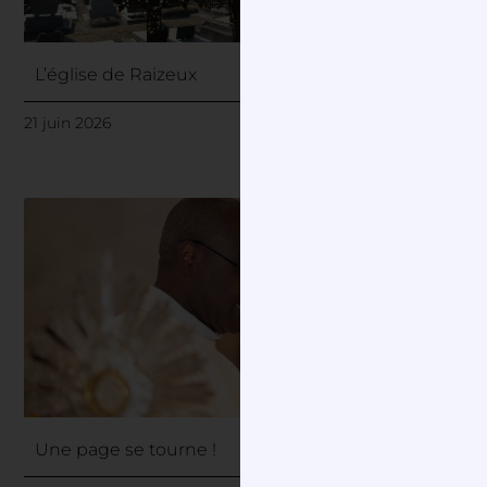
L’église de Raizeux
21 juin 2026
Une page se tourne !