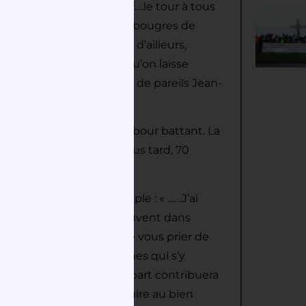
e matière là, et de quoi f….le tour à tous
chines inventées par les bougres de
eur austérité. Pourquoi, d’ailleurs,
is en faisant la motion qu’on laisse
our sonner le tocsin sur de pareils Jean-
partement est menée tambour battant. La
1793. A peine un mois plus tard, 70
toyens magistrats du peuple : « ……J’ai
e des cloches qui se trouvent dans
 citoyens magistrats est de vous prier de
, la plus grosse des cloches qui s’y
ondescendance de votre part contribuera
us aurions tous, sans nuire au bien