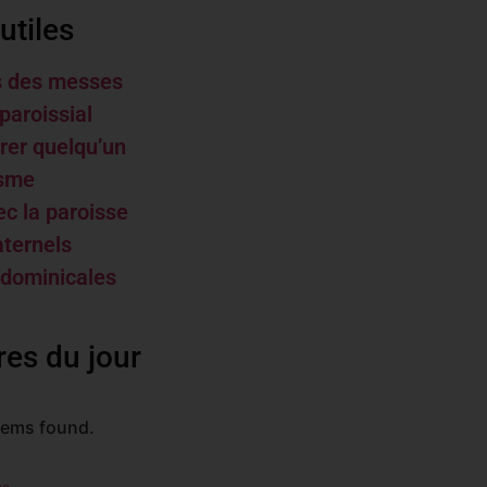
utiles
s des messes
paroissial
rer quelqu’un
isme
ec la paroisse
aternels
 dominicales
res du jour
tems found.