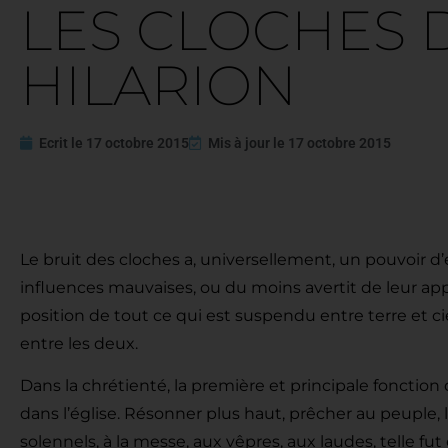
LES CLOCHES 
HILARION
Ecrit le
17 octobre 2015
Mis à jour le
17 octobre 2015
Les cloches : de la p
Le bruit des cloches a, universellement, un pouvoir d’e
influences mauvaises, ou du moins avertit de leur ap
position de tout ce qui est suspendu entre terre et c
entre les deux.
Dans la chrétienté, la première et principale fonction 
dans l’église. Résonner plus haut, prêcher au peuple, l’
solennels, à la messe, aux vêpres, aux laudes, telle fut