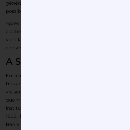
général de la patrie à laquelle nous sommes également 
possibles….. Votre concitoyen.» J.J. Avoine , Evêque 
Après le concordat de 1801 et le rétablissement du cu
cloches fondues pour les besoins de la patrie, afin de
vont faire refondre leur unique cloche pour en réalise
conséquence la quasi disparition du patrimoine camp
A Saint Hilarion
En ce qui concerne plus spécifiquement l’église de St
très anciennes, peut-être du XVème siècle. On sait qu’
vraisemblablement celle qui a été fondue à la révolut
que M. de Croismard offrit fin 1793 une cloche nommé
instituteur et secrétaire de mairie, nous savons que c
1902. Il avait d’ailleurs relevé dessus l’inscription suivan
Bénie par Pierre Lhermite, curé de St Hilarion, et n