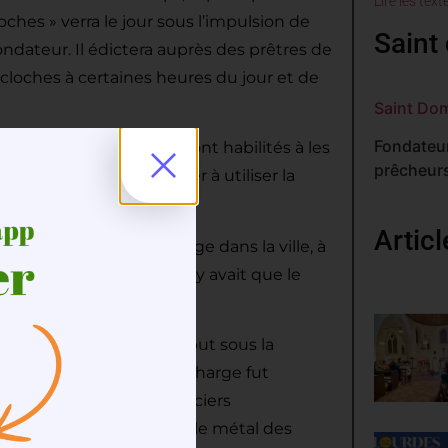
Lire les text
ches » verra le jour sous l’impulsion de
Saint 
ndateur. Il édictera auprès des prêtres de
loches à certaines heures du jour et de
Saint Do
Fondateur
 que seuls les prêtres seront habilités à les
prêcheurs
re en 604) fut le premier à utiliser la
Artic
’installation d’une horloge dans la ville, à
villes comme Paris, il n’y avait que le
s paieront un lourd tribut sous la
lesse de cloche. Cette charge fut
, en leur qualité d’officiers
ivile. Mais c’est surtout le métal des