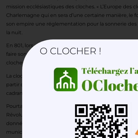
mission ecclésiastiques des cloches. « L’Europe des clo
Charlemagne qui en sera d’une certaine manière, le fo
son empire une réglementation pour la sonnerie des c
la nuit.
En 801, lors du concile d’Aix-la-Chapelle, il est décrété
O CLOCHER !
faire sonner. Le pape Sabinian (successeur de St Grégoi
cloche pour annoncer les offices.
La cloche indique la division du temps. En effet, avant l
partir du XIVème siècle, et seulement dans les grandes 
cadran solaire pour indiquer l’heure.
Pourtant signe de rassemblement populaire, les cloche
Révolution. Le 14 décembre 1789 est supprimée la nob
donnée aux descendants des maires et des échevins qui
municipaux, étaient chargés de faire sonner la cloche c