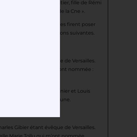
 Marguerite Rozalie Gautier, fille de Rémi
 Mpaux, et J. Couvé, Pr de la Cne ».
vide, puisque trois familles firent poser
s on peut lire les inscriptions suivantes.
mm)
harles Gibier étant évêque de Versailles.
e Anne-Marie Defels qui m’ont nommée :
MM Paul Tollu, Robert Regnier et Louis
villard, maire de la commune.
harles Gibier étant évêque de Versailles.
 Melle Marie Tollu qui m’ont nommée