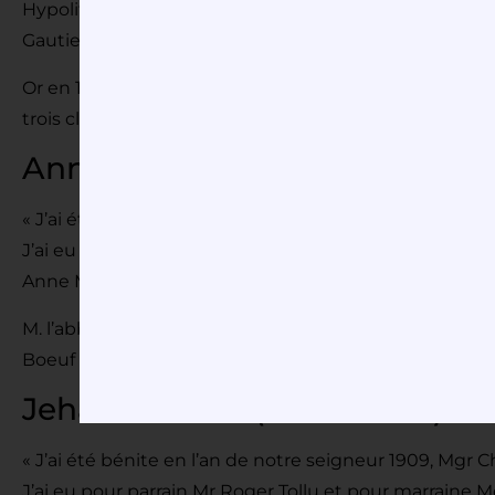
Hypolite Croismard, Fils de Jacques René Croismard et
Gautier. T Buché, maire E. Goumand, J. Blanchard, Offrs
Or en 1909, le clocher de notre église devait être bien 
trois cloches qui s’y trouvent toujours et sur lesquelle
Anne Marie Hilarion (Ø 870 
« J’ai été bénite en l’an de notre seigneur 1909, Mgr C
J’ai eu pour parrain M André Defels et pour marrain
Anne Marie Hilarion Antoine Andrée ».
M. l’abbé Eugène Blanc est alors curé de St Hilarion, 
Boeuf membres du conseil paroissial, M. Philippe Che
Jehanne d’Arc (Ø 740 mm)
« J’ai été bénite en l’an de notre seigneur 1909, Mgr C
J’ai eu pour parrain Mr Roger Tollu et pour marraine