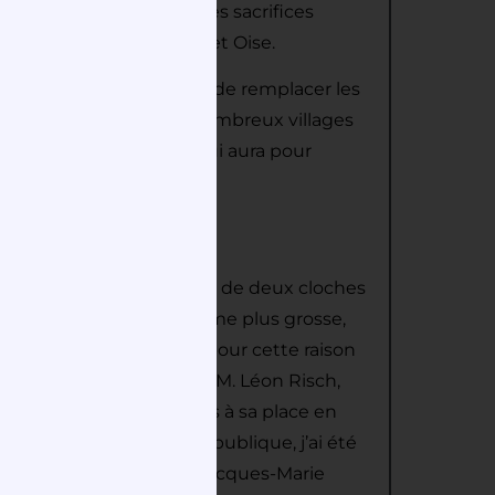
disposés à faire tous les sacrifices
du département de Seine et Oise.
lte, on va se préoccuper de remplacer les
 convier les fidèles. De nombreux villages
r deux plus petites, ce qui aura pour
anaire ancien.
 Hilarion, on trouve trace de deux cloches
il en existait une troisième plus grosse,
ion. C’est certainement pour cette raison
e Marie Rozalie. Grâce à M. Léon Risch,
ette cloche était toujours à sa place en
te : « L’an 1793, 2 de la république, j’ai été
ommée Marie Rozalie Par Jacques-Marie