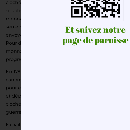
cloches qui va attirer la convoitise de certains député
situation économique de dégradant, une instruction 
monnaie. Mais le mouvement est long à démarrer. D
seulement quelques cloches (du prieuré de St Cyr) s
envoyées à Versailles. La première livraison (17 cloch
Pour des raisons économiques la monnaie « sonnante » s
monnaie : les assignats. La transformation des cloch
progressivement ralentir.
En 1792, « l’ennemi de la République est aux frontières, 
canons deviennent indispensables. Les statues en b
pour être converties en « bouches à feu ». Le 23 juillet 
et député du Gard, propose à la Convention le fameux
cloche dans chaque paroisse, remettant toutes les autr
guerre.
Extrait du journal révolutionnaire d’Herbert ‘’Le Père 