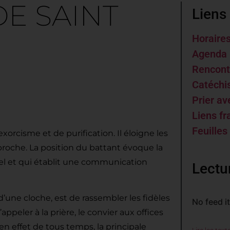
DE SAINT
Liens 
Horaire
Agenda 
Rencont
Catéch
rière aux canons
Prier av
Liens fr
Feuilles
xorcisme et de purification. Il éloigne les
proche. La position du battant évoque la
iel et qui établit une communication
Lectu
d’une cloche, est de rassembler les fidèles
No feed i
appeler à la prière, le convier aux offices
 en effet de tous temps, la principale