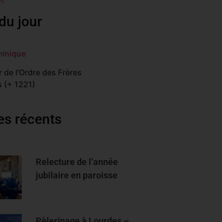
es
du jour
minique
 de l'Ordre des Frères
 (+ 1221)
les récents
Relecture de l’année
jubilaire en paroisse
Pèlerinage à Lourdes –