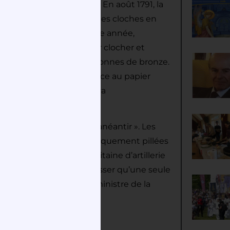
s nouvellement installés. En août 1791, la
ordonna de transformer les cloches en
ès septembre de la même année,
eront descendues de leur clocher et
es) ne représentait que 2 tonnes de bronze.
e fait rare, laissant place au papier
es en pièces de monnaie va
il faut le repousser et l’anéantir ». Les
ronze vont être systématiquement pillées
1793, François Aubry, capitaine d’artillerie
 décret qui ne devait laisser qu’une seule
es à la disposition du ministre de la
Duchesne’’ n°1