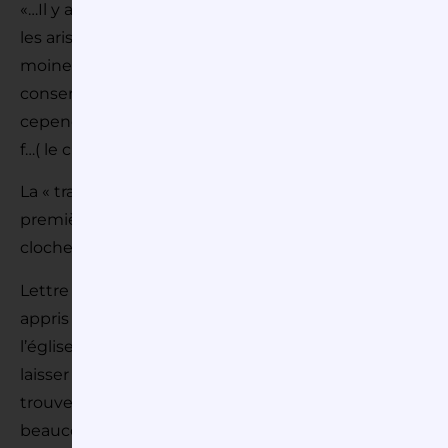
«…Il y aura de quoi faire des canons superbes avec cett
les aristocrates. Dépendons donc ces cloches, ces ma
moines, pour étourdir tous ceux qui ne partagent pas l
conserverions nous ces cloches ? A quel usage ? Je fin
cependant partout des cloches en nombre suffisant, p
f…( le clergé).»
La « transhumance » des cloches à travers notre dé
première arrive à St Germain-en-Laye le 14 septembre
cloches seront en attente d’être fondues.
Lettre du 11 mai 1793 , de l’évêque de Versailles aux ci
appris que des ordres étaient donnés pour la descent
l’église cathédrale. …….L’unique objet de cette lettre,
laisser subsister pour le service de l’église Notre Dame
trouvent et une des moyennes. Je crois que cette c
beaucoup au maintien de cette paix intérieure que no