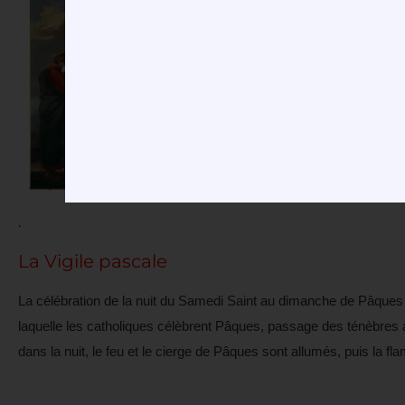
La Vigile pascale
La célébration de la nuit du Samedi Saint au dimanche de Pâques e
laquelle les catholiques célèbrent Pâques, passage des ténèbres à l
dans la nuit, le feu et le cierge de Pâques sont allumés, puis la f