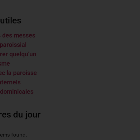
utiles
s des messes
paroissial
rer quelqu’un
isme
ec la paroisse
aternels
 dominicales
res du jour
tems found.