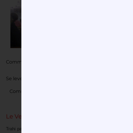
Comme Lui savoir dresser la tab
Comme Lui nouer le tablier.
Se lever chaque jour et servir par amour
Comme Lui…
Le Vendredi saint
Trahi par son disciple Judas, le Christ est arrêté. Il est accu