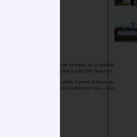
e dite du « Cénacle ». A la fin de ce repas qu’on appelle
 vin, offre son Corps et son Sang pour le salut des hommes.
s disciples et leur laver les pieds. Il prend la tenue de
ue vous fassiez vous aussi comme j’ai fait pour vous. » Au
ste du lavement des pieds.