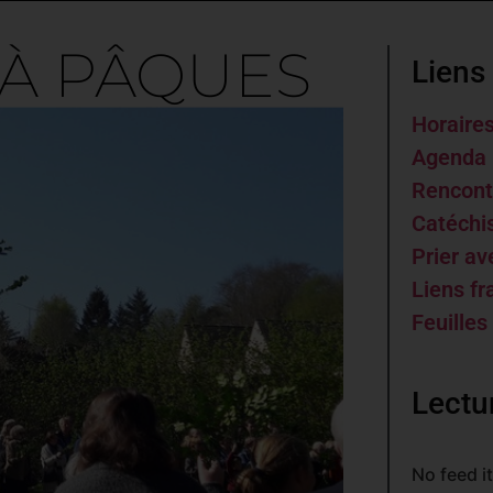
À PÂQUES
Liens 
Horaire
Agenda 
Rencont
Catéch
Prier av
Liens fr
Feuilles
Lectu
No feed i