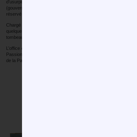
d’usurper le titre de Messie, c’est-à-dire de Fils de Dieu env
(gouverneur romain de la région), flagellé par les soldats, Il 
réservé aux criminels.
Chargé de la croix, le Christ gravit la colline du Golgotha et tombe
quelques heures. Descendu de la croix par ses proches, Il est e
tombeau
.
L’office du Vendredi saint, appelé « célébration de la Passion du
Passion. Il est également proposé aux fidèles, dans l’après-midi 
de la Passion du Christ.