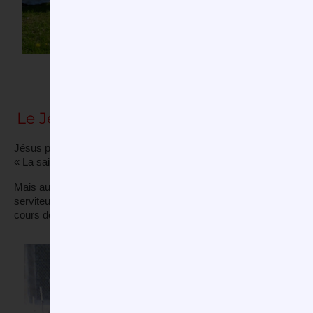
Le Jeudi Saint
Jésus prend son dernier repas avec les douze Apôtres dans la sall
« La sainte Cène », le Christ rend grâce et, prenant le pain et le
Mais auparavant, Jésus va se mettre à genoux devant chacun de se
serviteur et dit : « C’est un exemple que je vous ai donné afin q
cours de la messe célébrée avec solennité, le prêtre répète le ge