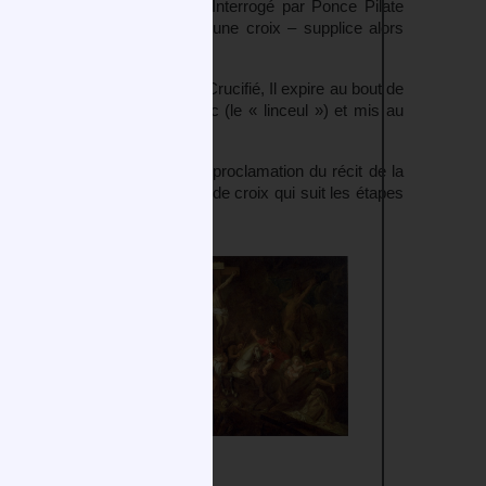
oyé pour sauver les hommes. Interrogé par Ponce Pilate
est condamné à être cloué sur une croix – supplice alors
 plusieurs fois d’épuisement. Crucifié, Il expire au bout de
nveloppé dans un linge blanc (le « linceul ») et mis au
 Seigneur », est centré sur la proclamation du récit de la
du Vendredi Saint, un Chemin de croix qui suit les étapes