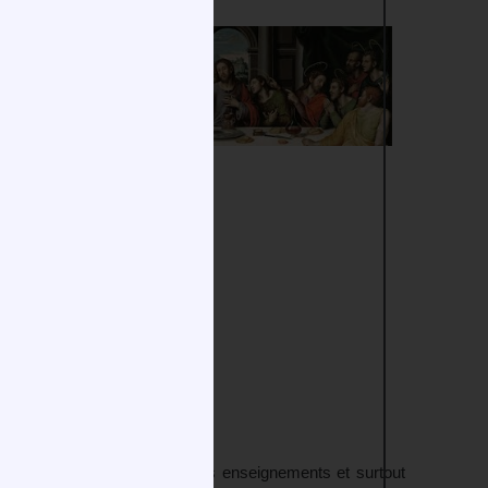
le,
sé de semer le désordre par ses enseignements et surtout