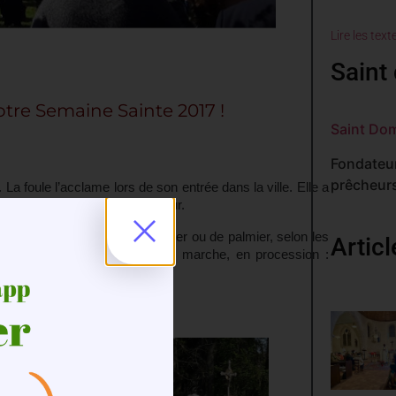
Lire les text
Saint 
tre Semaine Sainte 2017 !
Saint Do
Fondateur
prêcheurs
 La foule l’acclame lors de son entrée dans la ville. Elle a
un chemin royal en son honneur.
x (de buis, d’olivier, de laurier ou de palmier, selon les
Artic
 les fidèles qui se mettent en marche, en procession :