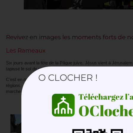
Revivez en images les moments forts de no
Les Rameaux
Six jours avant la fête de la Pâque juive, Jésus vient à Jérusalem.
tapissé le sol de manteaux et de rameaux verts, formant comme 
O CLOCHER !
C’est en mémoire de ce jour que les catholiques portent des rameau
régions. Ces rameaux, une fois bénis, sont tenus en main par
marche vers Pâques du peuple de Dieu à la suite du Christ.