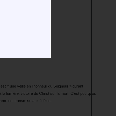
st « une veille en l’honneur du Seigneur » durant
a lumière, victoire du Christ sur la mort. C’est pourquoi,
lamme est transmise aux fidèles.