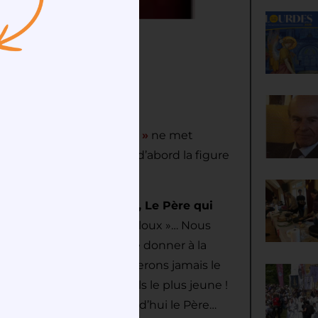
 (Michel Calot)
appelé
« Le Fils prodigue »
ne met
 vous propose de regarder d’abord la figure
mple
« Le Père généreux, Le Père qui
nne »
ou encore, « le fils jaloux »… Nous
n que nous avons envie de donner à la
he, dense, dont nous ne ferons jamais le
Père, au fils aîné ou au fils le plus jeune !
corde, regardons aujourd’hui le Père…