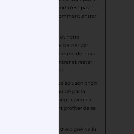
 chemin qui conduit à la mort n’est pas le
 mienne cette question : Comment entrer
re Père… ?
 sur nous que notre Salut et notre
es désirs, quitte a se laisser berner par
esponsables, de nos actes comme de leurs
te question : Comment entrer et rester
t si facile de se fourvoyer !
enfant revienne et que ce soit son choix
on noble, mais un choix guidé par la
it pas si mal ! Alors comment revenir à
tits devant lui ? Comment profiter de sa
 limite pour celui qui s’est éloigné de lui