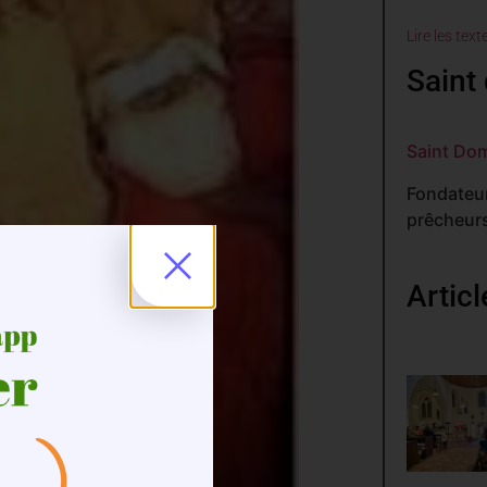
Lire les text
Saint 
Saint Do
Fondateur
prêcheurs
Artic