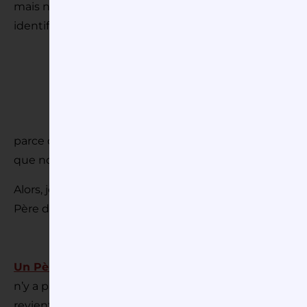
mais nous aurons à cœur aussi de regarder les deux f
identifier.
Bien sûr, ce Père de la Parabole est
donne à contempler à travers cette h
Méditer sur la miséricorde de Dieu à pa
et trop difficile… Trop facile parce q
parce qu’il y a dans cette parabole beaucoup de chose
que nous ne découvrirons qu’en nous plongeant et no
Alors, je vous propose de regarder un peu les qualité
Père du ciel.
Un Père qui est généreux,
qui fait confiance, même 
n’y a pas de condition à l’Amour de ce Père… « Père, 
revient »… Et le Père donne. Mais l’usage que fait le fil