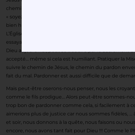
chemin d’humilité… et le Père nous offre l’exemple parf
« soyez miséricordieux comme votre Père est miséric
bien haut, mais aussi, quelle confiance nous fait-il po
L’Église nous invite donc pendant cette année à appr
essayant de la mettre en pratique par les œuvres de M
Dieu aujourd’hui, peut se traduire par le Sacrement d
accepté… même si cela est humiliant. Pratiquer la Mis
suivre le chemin de Jésus, le chemin du pardon enver
fait du mal. Pardonner est aussi difficile que de de
Mais peut-être oserons-nous penser, nous les croya
comme le fils prodigue… Alors peut-être sommes-nous 
trop bon de pardonner comme cela, si facilement à ceu
aimerions plus de justice car nous sommes fidèles, … 
et soir, nous donnons à la quête, nous faisons ou nous
encore, nous avons tant fait pour Dieu !!! Comme le Ph