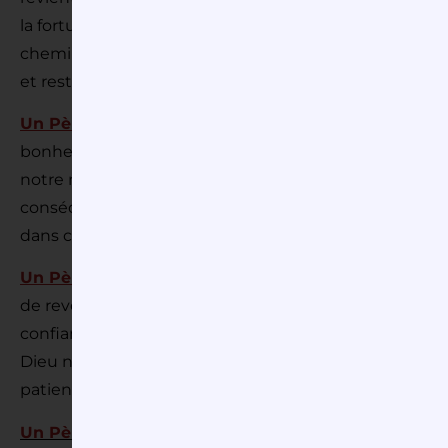
la fortune ni au bonheur, il conduit à la mort. Et tout
chemin du Père qui nous veut vivants. Je ferai donc
et rester sur le chemin de vie et d’Amour de Dieu not
Un Père qui laisse libre
,
et qui n’a pas d’autre projet
bonheur. Il fait confiance, il laisse chacun faire selon s
notre malice… En nous laissant libres, il nous rend r
conséquences… Alors, je fais encore mienne aussi cet
dans cette liberté offerte par Dieu notre Père ? Car il es
Un Père qui attend
, qui attend patiemment que son 
de revenir, un choix pas forcément guidé par une rais
confiance en ce Père auprès de qui finalement il n’éta
Dieu notre Père, sinon en nous reconnaissant tout pe
patience sans le lasser ?
Un Père qui pardonne
,
et dont la miséricorde est sans