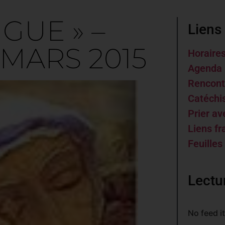
IGUE » –
Liens 
MARS 2015
Horaire
Agenda 
Rencont
Catéch
Prier av
Liens fr
Feuilles
Lectu
No feed i