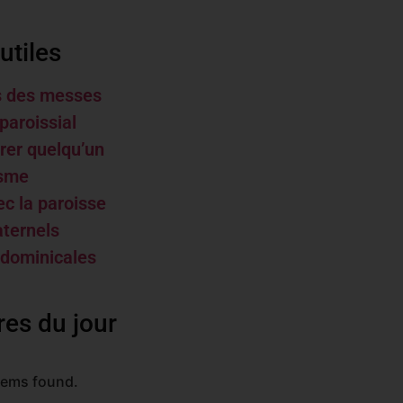
utiles
s des messes
paroissial
rer quelqu’un
isme
ec la paroisse
aternels
 dominicales
res du jour
tems found.