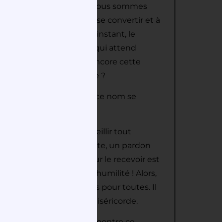
dans le péché. Ce fils que nous sommes
! Ce fils qui est invité à se convertir et à
uitté, ne serait-ce qu’un instant, le
ilier avec lui ! Un Père qui attend
 ! Alors, je fais mienne encore cette
ffert par Dieu notre Père ?
 le nom de notre Dieu et ce nom se
tés cette année à accueillir tout
fert, un pardon sans limite, un pardon
nt la seule condition pour le recevoir est
un qualité essentielle, l’humilité ! Alors,
et jamais acquis une fois pour toutes. Il
milité pour vivre de sa Miséricorde.
arrêté, frappé et tué nous montre ce