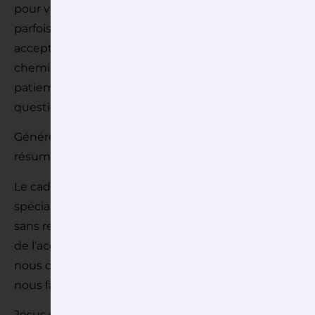
pour vivre selon ses fantaisies et qui s’est fourvoyé 
parfois, sinon souvent, et dont le retour est tant espéré 
accepter d’être pardonné, ce fils qui regrette d’avoir q
chemin de l’Amour… un Père qui cherche à nous réconc
patiemment celui qu’il aime et de qui il veut être aimé
question : Comment entrer et rester dans ce pardon o
Généreux, Respectueux, Patient, qui pardonne, c’est
résume en un seul mot, Miséricorde.
Le cadeau que Dieu nous fait et que nous sommes invi
spécialement, c’est son pardon. Un pardon toujours of
sans retour et sans condition, ou plutôt, un pardon do
de l’accepter. Pour cela, Dieu nous propose de cultiver 
nous comprenons combien cela est difficile, exigeant, 
nous faudra demander au Père de nous faire vivre l’hu
Jésus qui s’est fait pour nous péché, qui a été trahi, 