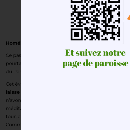
Homélie du samedi 5 mars 2016 à Poigny-la-Forêt
–
Ce passage de l’évangile de Saint Luc, couramment 
pourtant pas l’accent sur la vie dissolue du fils, et je
du Père.
Cet évangile pourrait porter plusieurs noms, par exe
laisse libre, Le Père qui attend, Le Père qui pardo
n’avons que l’embarras du choix, suivant l’orientatio
méditation de ce texte … Oui, c’est un beau texte, ric
tour, et qui nous invite à nous identifier tour à tour au 
Comme nous sommes dans l’année sainte de la Miséri