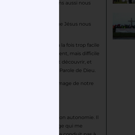
ils, auxquels nous pourrons aussi nous
 la figure de notre Dieu que Jésus nous
istoire.
rtir de ce texte, c’est à la fois trop facile
ue c’est presque trop évident, mais difficile
s cachées qu’il nous faut découvrir, et
us replongeant dans la Parole de Dieu.
s du Père de la parabole, image de notre
à ce fils qui revendique son autonomie. Il
donne-moi la part d’héritage qui me
s de ce qui lui revient ne le conduit pas à