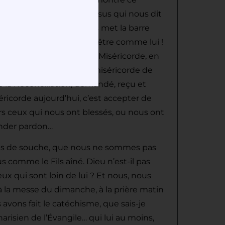
ait à suivre, ce Christ Jésus qui nous dit
ordieux ». Que Dieu nous met la barre
ur nous croire capables d’être comme lui !
ofondir ce mystère de la Miséricorde, en
iséricorde. Recevoir la miséricorde de
e la Réconciliation, demandé, reçu et
éricorde aujourd’hui, c’est accepter de
s ceux qui nous ont blessés, ou nous ont
mander pardon…
nts de souche, que nous ne sommes pas
comme le Fils aîné. Dieu n’est-il pas
x qui sont loin de lui ? Et nous, nous
à la messe du dimanche, à la prière matin
 avons fait le catéchisme, que sais-je
arisien de l’Évangile… qui lui au moins,