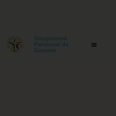
Groupement
Paroissial de
Gazeran