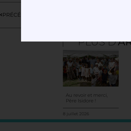
PRÉCÉDENT
PLUS D'
AR
Au revoir et merci,
Père Isidore !
8 juillet 2026