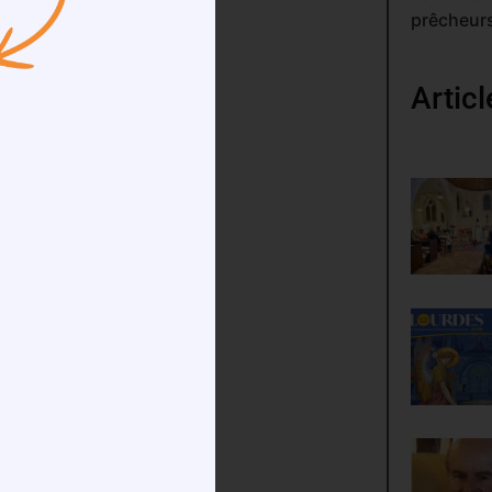
prêcheurs
Artic