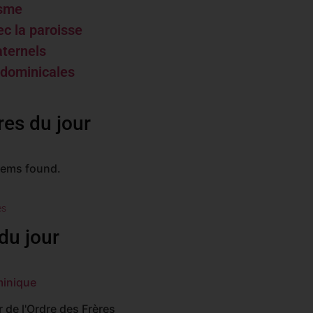
isme
ec la paroisse
aternels
 dominicales
res du jour
tems found.
es
du jour
minique
 de l'Ordre des Frères