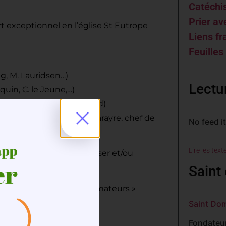
Catéch
Prier av
 exceptionnel en l’église St Eutrope
Liens fr
Feuilles
eg, M. Lauridsen…)
Lectu
uin, C. le Jeune,…)
s, N. Lindenerg et C. Wood)
tuor dirigé par Pascale Parayre, chef de
No feed i
Lire les text
e ci-dessous
pour la diffuser et/ou
Saint 
e au coeur du « weekend amateurs »
Saint Do
Fondateur