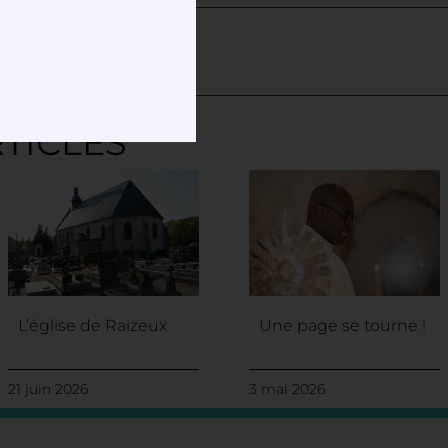
TICLES
L’église de Raizeux
Une page se tourne !
21 juin 2026
3 mai 2026