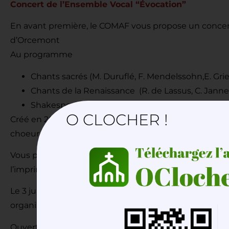
Concert de l’Ensemble Vocal “Évocation”
En avant première, le COMAF vous propose un concert
d’Orcemont
Au programme
Chants sacrés (M. Duruflé, F. Mendelssohn,E. Gri
Chants de la Renaissance (R. de Lassus, C. Janneq
Shakespeare songs ( T. Arne, M. Harris, B. Hugue
O CLOCHER !
Créé en 2015, l’ensemble vocal « Évocation » est un oc
choeur et organiste de formation.
Vous pouvez voir leur photo et télécharger leur
affich
l’imprimer.
Le 3 juin, « Évocation » représentera la région Alsac
organisé par la Philharmonie de Paris.
Ouverture des portes à 20h