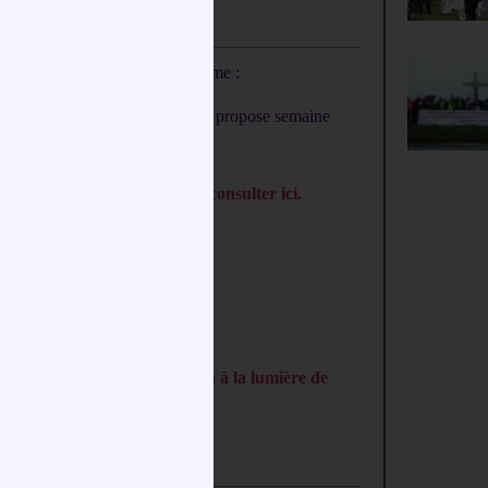
 aussi les propositions de Carême :
endre dans l’église de Gazeran, propose semaine
rre solidaire
.
n planning que vous pouvez consulter ici.
me
en s’incrivant ici
ec
saint Joseph ici
r une théologie de la création à la lumière de
arité”