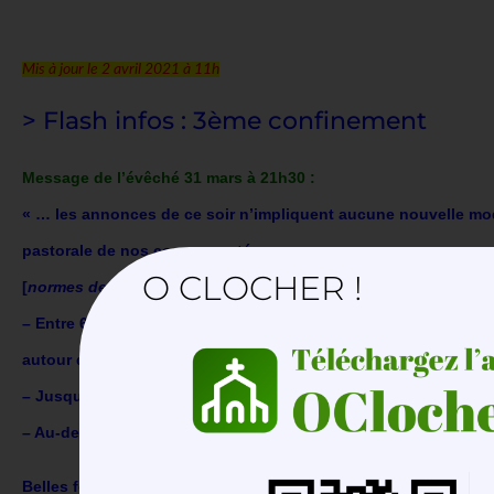
Mis à jour le 2 avril 2021 à 11h
> Flash infos : 3ème confinement
Message de l’évêché 31 mars à 21h30 :
« …
les annonces de ce soir n’impliquent aucune nouvelle modi
pastorale de nos communautés.
O CLOCHER !
[
normes de prudence sanitaire désormais connues de tous (ja
– Entre 6h et 19h, il est possible à chacun de se rendre à l’ég
autour de son domicile.
– Jusqu’à 30km, il faut être muni de l’
attestation jointe
et coche
– Au-delà de 30km, la participation au culte n’est pas un motif 
Belles fêtes de Pâques à chacun ! Mgr Bruno VALENTIN