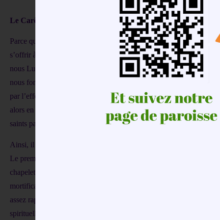
Le Carême est le moment idéal pour nous recentrer vers Dieu.
Parce qu’il nous aime d’un amour passionné, Jésus-Christ s’est d’abo
s’offrir à nous entièrement, totalement, par son sacrifice sur la c
nous Lui offrir en échange ? Nous-même, bien sûr, mais aussi nos sacr
nous font coopérer au Bien qu’Il a répandu sur la terre. Le sacrific
par l’effort qu’elle suppose. Certes, le sacrifice demande un effort,
alors en grande joie. Quel bonheur pour nous de participer, même 
saints par l’offrande de nos sacrifices.
Ainsi, il est coutume de choisir deux efforts particuliers à faire pen
Le premier concerne la vie de l’âme et peut être un approfondisseme
chapelet, ou autres dévotions. Le second effort se rattache à la vie 
mortification du corps par l’intermédiaire de l’un de nos cinq sens.
assez rapidement, le corps ne se sent plus mortifié mais bien plutôt l
spirituelle.
Puisse ce Carême nous mener sur le vrai chemin de J