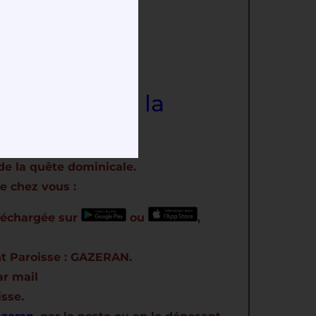
 12h.
sition
ée par le doyenné
ncièrement : la
de la quête dominicale.
e chez vous :
éléchargée sur
ou
,
nt Paroisse : GAZERAN.
ar mail
isse.