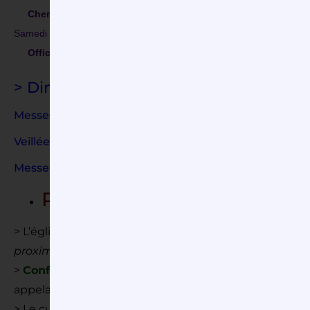
Chemin de croix
célébré à
17h30
à
Poigny-la-Forêt
.
Samedi 3 avril,
Samedi Saint
,
Office des ténèbres
célébré à
8h
à
Gazeran.
> Dimanche 4 avril 2021,
dimanche de
Messes à
Gazeran
:
Veillée à
6h30
Messe du matin de Pâques à
10h30
avec baptême 
Par ailleurs :
> L’église de Gazeran est ouverte
tous les jours entre 
proximité du tabernacle
)
>
Confessions
et rencontres du curé possibles au pr
appelant l’accueil paroissial pour prendre rendez-vous
> Le curé peut se déplacer pour donner les sacrement