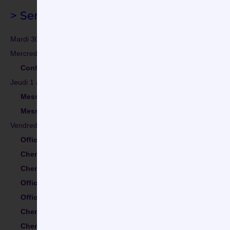
> Semaine du 29 mars au 3 avril,
Semai
Mardi 30 mars,
Messe
célébrée à
16h
au
Relais Tendresse à Gaz
Mercredi 31 mars,
Messe
célébrée à
9h30
à
Gazeran
à l’intention
Confessions
de
14h-18h
à
Rambouillet (église sainte Bernad
Jeudi 1 avril,
Jeudi Saint
,
Messe de la Sainte Cène
célébrée à
6h30
à
l’église saint Lu
Messe de la Sainte Cène
célébrée à
17h
à
Gazeran avec ador
Vendredi 2 avril,
Vendredi Saint
,
Office des ténèbres
célébré à
7h
à
Gazeran.
Chemin de croix
célébré à
12h30
à
Orphin
.
Chemin de croix
célébré à
12h30
à
Saint-Hilarion
.
Office de la Passion
célébré à
15h
à
Gazeran
.
Office de la Passion
célébré à
16h30
à
La Cerisaie à Poigny-
Chemin de croix
célébré à
17h
à
Gazeran
.
Chemin de croix
célébré à
17h
à
Orcemont
.