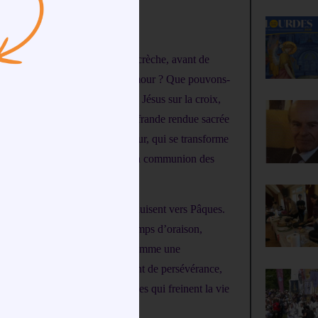
rd fait humble et petit dans la crèche, avant de
roix. Comment répondre à tant d’amour ? Que pouvons-
ifices qui, rejoignant celui de Jésus sur la croix,
e est une offrande à Dieu, une offrande rendue sacrée
 mais un effort accompli par amour, qui se transforme
modestement, au grand élan de la communion des
dant tous ces jours qui nous conduisent vers Pâques.
nt des prières quotidiennes : temps d’oraison,
charnelle et peut être envisagé comme une
 Si les résolutions s’accompagnent de persévérance,
ibéré d’une des multiples entraves qui freinent la vie
ésus-Christ.