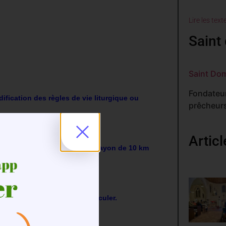
Lire les text
Saint 
Saint Do
Fondateur
fication des règles de vie liturgique ou
prêcheurs
uges, masques, gel, etc…)
]…
Artic
lise sans attestation dans un rayon de 10 km
r la case n°4.
dérogatoire autorisé pour circuler.