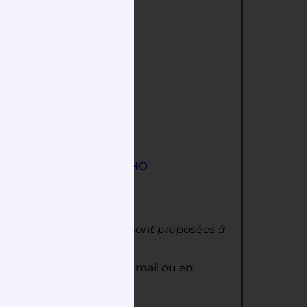
 Pâques
:
de Joachim RIBOUT ANGHO
9h30 et 19h.
(
des prières sont proposées à
esbytère, en envoyant un mail ou en
.
s.