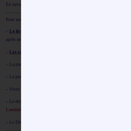
En savoir plus sur le Carême
avec le site du diocèse de Versailles
Pour nous y aider, nous avons les messes célébrées en paroisse, mais
–
Le livret spirituel de Carême du CCFD
, que vous pouvez le pr
après semaine un
parcours d’engagement pour construire une Te
–
Les confessions
,
qui sont organisées dans tout le doyenné selon
u
– La paroisse d’Ablis propose un
fil de prière quotidien de Carê
– La paroisse de Rambouillet propose
une réflexion de Carême
av
– Vivre
le Carême en 3D
avec le
PadreBlog ici
–
Le doyenné de Rambouillet propose aussi une formation :
« Pense
Laudato si » ici
–
Le Diocèse de Versailles propose le
Parcours “Rayonnons de ch