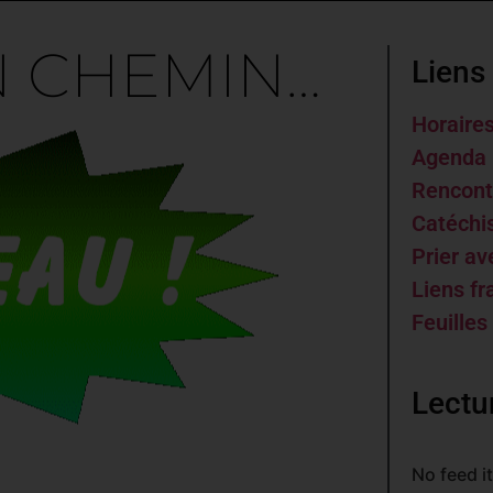
N CHEMIN…
Liens 
Horaire
Agenda 
Rencont
Catéch
Prier av
Liens fr
Feuilles
Lectu
No feed i