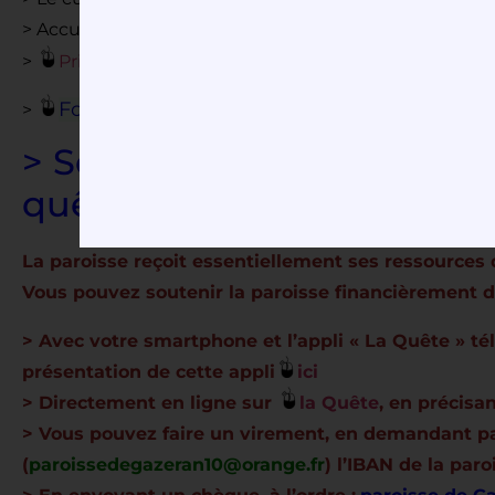
> Accueil au presbytère du lundi à samedi entre
11h et
>
Prier avec la paroisse
: chaque semaine une propo
Formation en ligne sur l’Eucharistie propos
>
> Soutenir la paroisse fina
quête
La paroisse reçoit essentiellement ses ressources 
Vous pouvez soutenir la paroisse financièrement d
> Avec votre smartphone et l’appli « La Quête » t
présentation de cette appli
ici
> Directement en ligne sur
la Quête
, en précisa
> Vous pouvez faire un virement, en demandant p
(
paroissedegazeran10@orange.fr
) l’IBAN de la paro