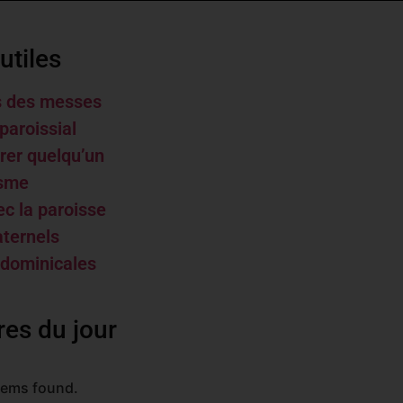
utiles
s des messes
paroissial
rer quelqu’un
isme
ec la paroisse
aternels
 dominicales
res du jour
tems found.