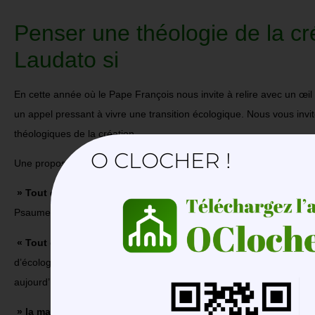
Penser une théologie de la cr
Laudato si
En cette année où le Pape François nous invite à relire avec un œi
un appel pressant à vivre une transition écologique. Nous vous invi
théologiques de la création.
O CLOCHER !
Une proposition en 3 rencontres :
» Tout est donné »
S’émerveiller de l’acte créateur de Dieu à tra
Psaumes
« Tout est lié »
Penser l’homme dans son lien à la nature, à lui-
d’écologie intégrale. Un chemin du décalogue jusqu’au sermon sur 
aujourd’hui et sa responsabilité.
» la maison commune »
L’urgence de se convertir à la sobriété po