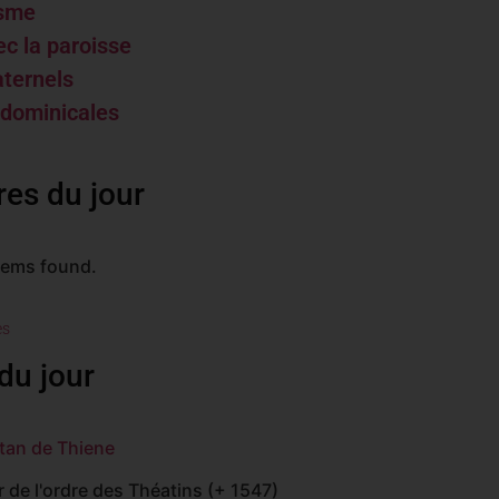
isme
ec la paroisse
aternels
 dominicales
res du jour
tems found.
es
du jour
tan de Thiene
 de l'ordre des Théatins (+ 1547)