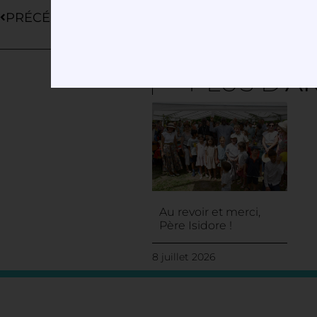
PRÉCÉDENT
PLUS D'
AR
Au revoir et merci,
Père Isidore !
8 juillet 2026