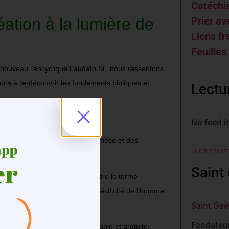
Catéch
éation à la lumière de
Prier av
Liens fr
Feuilles
l nouveau l’encyclique Laudato Si’, nous ressentons
tons à re-découvrir les fondements bibliques et
Lectu
No feed i
vers la lecture du texte de la Genèse et des
Lire les text
Saint 
même, à son frère pour comprendre le terme
la montagne pour penser la spécificité de l’homme
Saint Gaé
Fondateur
ur vivre une fraternité responsable et gratuite.