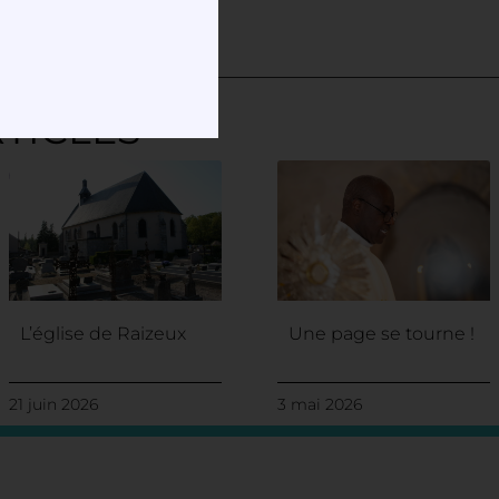
TICLES
L’église de Raizeux
Une page se tourne !
21 juin 2026
3 mai 2026