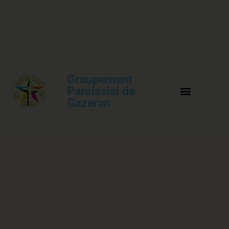
Groupement
Paroissial de
Gazeran