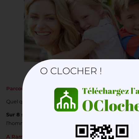
O CLOCHER !
Parcours Wahou !
Ouvert à tous de 18 à 99 ans !
Quel que soit votre état de vie ; célibataire, couples, 
Sur 8 soirées
, venez découvrir, approfondir le beau 
l’homme et la femme, selon la théologie du corps de sa
A Rambouillet , salles Sainte Bernadette, à partir 