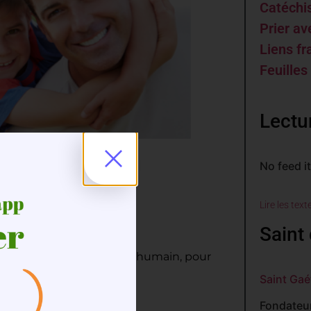
Catéch
Prier av
Liens fr
Feuilles
Lectu
No feed i
Lire les text
consacrés,…
Saint 
projet de Dieu sur l’amour humain, pour
int Jean-Paul II !
Saint Gaé
Fondateur
du 5 octobre 2023.