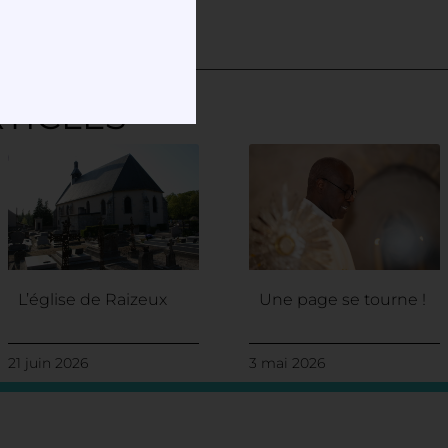
TICLES
L’église de Raizeux
Une page se tourne !
21 juin 2026
3 mai 2026