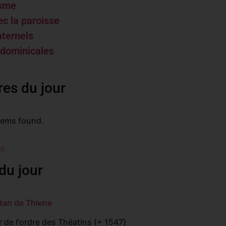
isme
ec la paroisse
aternels
 dominicales
res du jour
tems found.
es
du jour
tan de Thiene
 de l'ordre des Théatins (+ 1547)