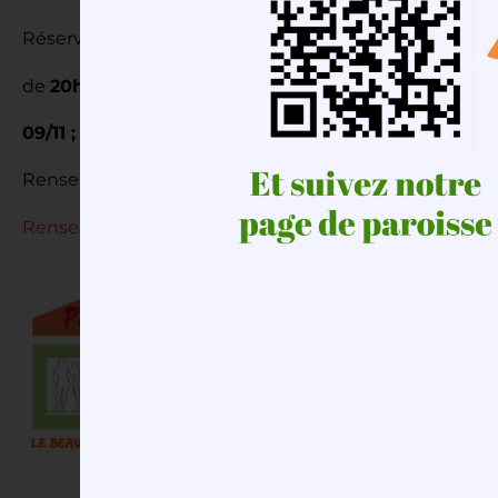
Réservez dès maintenant
les jeudis soirs
suivants,
de
20h30
à 22h30 :
05/10
/2023, (présentation/introduct
09/11 ; 16/11 ; 23/11 ; 30/11 ; 07/12 ; 14/12 et 21/12
.
Renseignements et inscriptions : 06 01 97 66 85 (Hélè
Renseignements et inscriptions