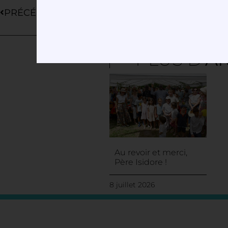
PRÉCÉDENT
PLUS D'
AR
Au revoir et merci,
Père Isidore !
8 juillet 2026