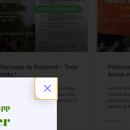
ACTUALITÉS GÉNÉRALES
élerinage de Doyenné – Tous
Pélerin
vités !
époux e
hésitez pas à vous joindre à cette journée
Le week-end 
 rencontre, de prière, de pèlerinage, entre
diocèse des
NLISSE et CHEVREUSE. Vous trouverez ci-
pèlerinage 
ssous le programme détaillé, et
famille, de
 PLUS »
LIRE PLUS »