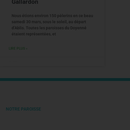
Gallardon
Nous étions environ 150 pèlerins en ce beau
samedi 30 mars, sous le soleil, au départ
d’Ablis. Toutes les paroisses du Doyenné
étaient représentées, et
LIRE PLUS »
2 avril 2019
Aucun commentaire
NOTRE PAROISSE
Site Internet du groupement paroissial de Gazeran. Clochers de Emanc
Poigny-la-Forêt, Raizeux, Hermeray, Mittainville et La-Boissière-Ecole